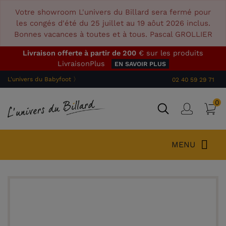
Votre showroom L'univers du Billard sera fermé pour
les congés d'été du 25 juillet au 19 aôut 2026 inclus.
Bonnes vacances à toutes et à tous. Pascal GROLLIER
Livraison offerte à partir de 200
€ sur les produits
LivraisonPlus
EN SAVOIR PLUS
L'univers du Babyfoot 〉
02 40 59 29 71
0
P
Connex
MENU