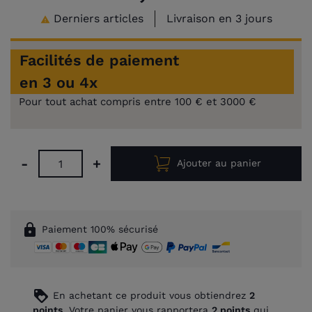
Derniers articles
Livraison en 3 jours

Facilités de paiement
en 3 ou 4x
Pour tout achat compris entre 100 € et 3000 €
-
+
Ajouter au panier
lock
Paiement 100% sécurisé
loyalty
En achetant ce produit vous obtiendrez
2
points
. Votre panier vous rapportera
2
points
qui