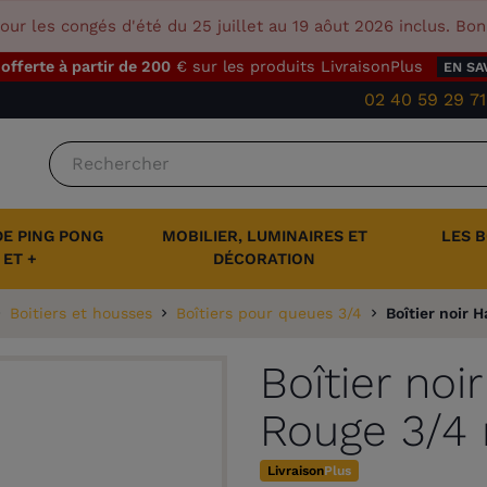
our les congés d'été du 25 juillet au 19 aôut 2026 inclus. Bo
 offerte à partir de 200
€ sur les produits LivraisonPlus
EN SA
02 40 59 29 71
DE PING PONG
MOBILIER, LUMINAIRES ET
LES 
ET +
DÉCORATION
Boitiers et housses
Boîtiers pour queues 3/4
Boîtier noir 
Boîtier noi
Rouge 3/4 
Livraison
Plus