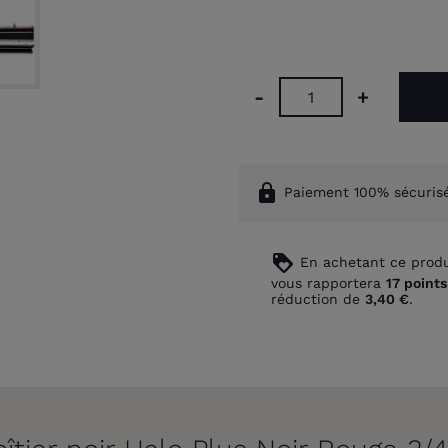
-
+
lock
Paiement 100% sécuris
loyalty
En achetant ce produ
vous rapportera
17
points
réduction de
3,40 €
.