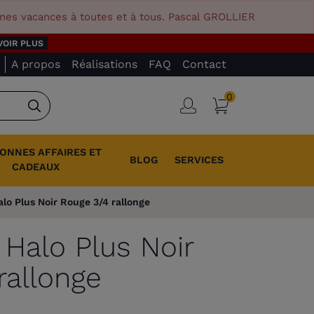
nnes vacances à toutes et à tous. Pascal GROLLIER
VOIR PLUS
A propos
Réalisations
FAQ
Contact
0
Panier
Connexion
Rechercher
BONNES AFFAIRES ET
BLOG
SERVICES
CADEAUX
Halo Plus Noir Rouge 3/4 rallonge
r Halo Plus Noir
rallonge