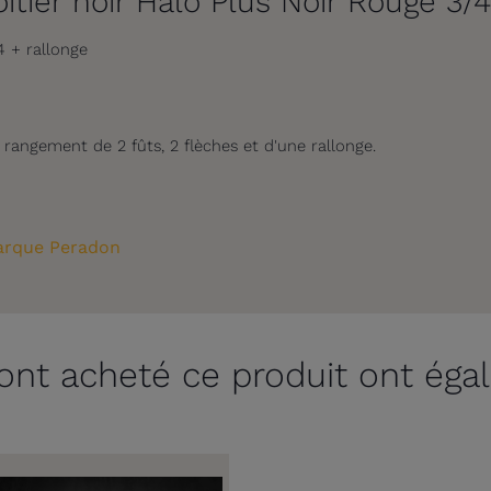
îtier noir Halo Plus Noir Rouge 3/4
4 + rallonge
angement de 2 fûts, 2 flèches et d'une rallonge.
rque Peradon
 ont acheté ce produit ont éga