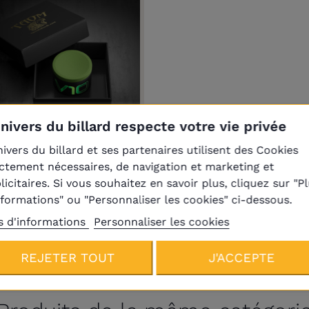
Univers du billard respecte votre vie privée
raison
Plus
nivers du billard et ses partenaires utilisent des Cookies
ictement nécessaires, de navigation et marketing et
aie de Billard Taom V10
licitaires. Si vous souhaitez en savoir plus, cliquez sur "P
Chalk (à l'unité)
nformations" ou "Personnaliser les cookies" ci-dessous.
18,00 €
s d'informations
Personnaliser les cookies
REJETER TOUT
J'ACCEPTE