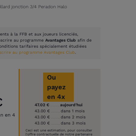
illard jonction 3/4 Peradon Halo
ents à la FFB et aux joueurs licenciés,
inscrire au programme
Avantages Club
afin de
onditions tarifaires spécialement étudiées
nscrire au programme Avantages Club
.
Ou
payez
en 4x
€
47.02 €
aujourd'hui
43.00 €
dans 1 mois
on en 4
43.00 €
dans 2 mois
43.00 €
dans 3 mois
Ceci est une estimation, pour consulter
l'offre contractuelle de notre partenaire