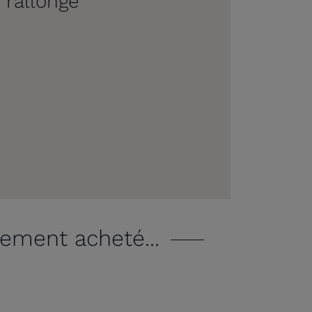
 rallonge
lement acheté...