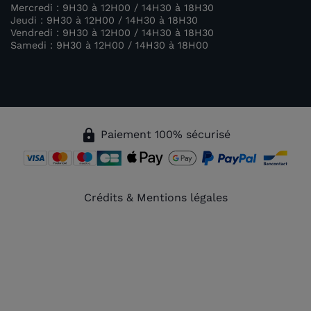
Mercredi : 9H30 à 12H00 / 14H30 à 18H30
Jeudi : 9H30 à 12H00 / 14H30 à 18H30
Vendredi : 9H30 à 12H00 / 14H30 à 18H30
Samedi : 9H30 à 12H00 / 14H30 à 18H00
lock
Paiement 100% sécurisé
Crédits & Mentions légales