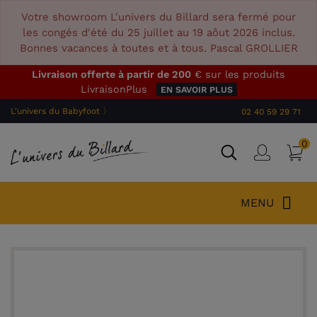
Votre showroom L'univers du Billard sera fermé pour
les congés d'été du 25 juillet au 19 aôut 2026 inclus.
Bonnes vacances à toutes et à tous. Pascal GROLLIER
Livraison offerte à partir de 200
€ sur les produits
LivraisonPlus
EN SAVOIR PLUS
L'univers du Babyfoot 〉
02 40 59 29 71
0
P
Connex
MENU