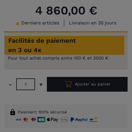
4 860,00 €
Bleu
Bleu
Bleu
Spruce
Camel
Gold
royal
électrique
pétrole
Derniers articles
Livraison en 35 jours

Facilités de paiement
en 3 ou 4x
Pour tout achat compris entre 100 € et 3000 €
-
+
Ajouter au panier
lock
Paiement 100% sécurisé