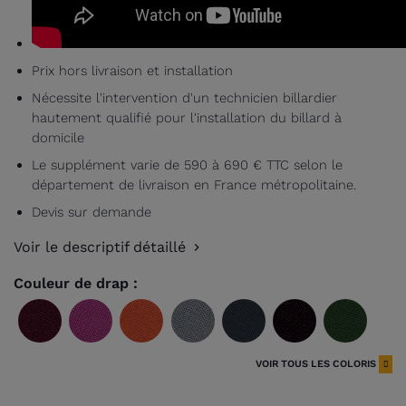
Prix hors livraison et installation
Nécessite l'intervention d'un technicien billardier
hautement qualifié pour l'installation du billard à
domicile
Le supplément varie de 590 à 690 € TTC selon le
département de livraison en France métropolitaine.
Devis sur demande
Voir le descriptif détaillé
Couleur de drap :
Wine
Fushia
Orange
Gris
Gris
Noir
Vert
ardoise
anglai
VOIR TOUS LES COLORIS
Vert
Bleu
Vert
Violet
Rouge
Bordeaux
Bleu
bleu
poudre
olive
tourn