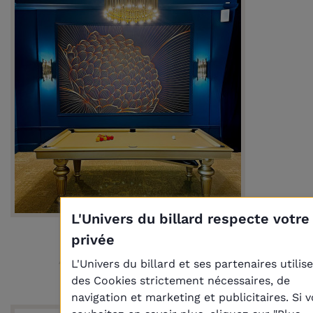
L'Univers du billard respecte votre
privée
Billard Ile de France
7 060,00 €
L'Univers du billard et ses partenaires utilis
A PARTIR DE
des Cookies strictement nécessaires, de
navigation et marketing et publicitaires. Si 