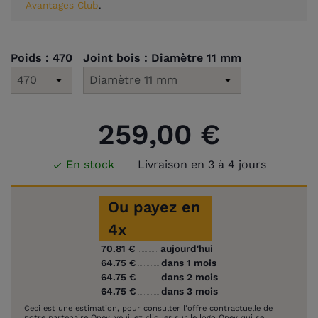
Avantages Club
.
Poids : 470
Joint bois : Diamètre 11 mm
259,00 €
En stock
Livraison en 3 à 4 jours

Ou payez en
4x
70.81 €
aujourd'hui
64.75 €
dans 1 mois
64.75 €
dans 2 mois
64.75 €
dans 3 mois
Ceci est une estimation, pour consulter l'offre contractuelle de
notre partenaire Oney, veuillez cliquer sur le logo Oney qui se