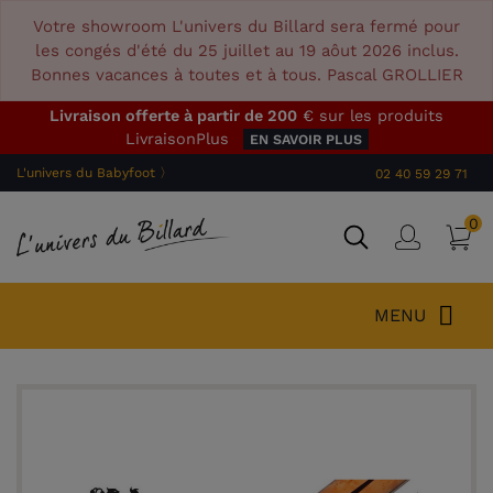
Votre showroom L'univers du Billard sera fermé pour
les congés d'été du 25 juillet au 19 aôut 2026 inclus.
Bonnes vacances à toutes et à tous. Pascal GROLLIER
Livraison offerte à partir de 200
€ sur les produits
LivraisonPlus
EN SAVOIR PLUS
L'univers du Babyfoot 〉
02 40 59 29 71
0
P
Connex
MENU