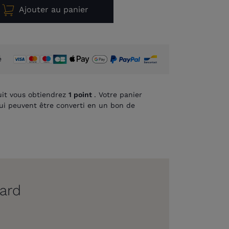
Ajouter au panier
é
it vous obtiendrez
1
point
. Votre panier
i peuvent être converti en un bon de
lard