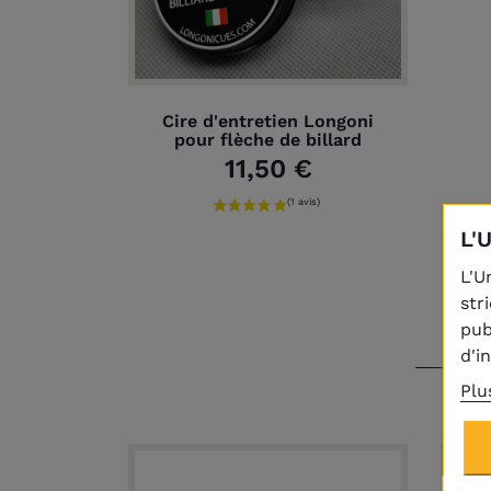
Cire d'entretien Longoni
pour flèche de billard
11,50 €
L'
L'U
str
pub
d'i
Plu