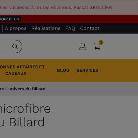
nnes vacances à toutes et à tous. Pascal GROLLIER
VOIR PLUS
A propos
Réalisations
FAQ
Contact
0
Panier
Connexion
Rechercher
BONNES AFFAIRES ET
BLOG
SERVICES
CADEAUX
re L'univers du Billard
icrofibre
u Billard