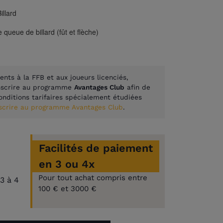
Billard
 queue de billard (fût et flèche)
(1 avis)
ents à la FFB et aux joueurs licenciés,
inscrire au programme
Avantages Club
afin de
onditions tarifaires spécialement étudiées
nscrire au programme Avantages Club
.
Facilités de paiement
en 3 ou 4x
Pour tout achat compris entre
3 à 4
100 € et 3000 €