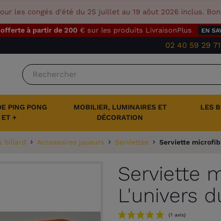
our les congés d'été du 25 juillet au 19 aôut 2026 inclus. Bo
 offerte à partir de 200
€ sur les produits LivraisonPlus
EN SA
02 40 59 29 71
DE PING PONG
MOBILIER, LUMINAIRES ET
LES 
ET +
DÉCORATION
 billard
Accessoires joueurs
Serviettes
Serviette microfib
Serviette m
L'univers d