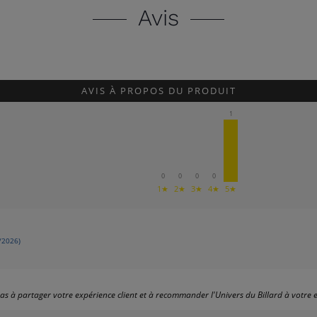
Avis
AVIS À PROPOS DU PRODUIT
1
0
0
0
0
1★
2★
3★
4★
5★
/2026)
s à partager votre expérience client et à recommander l'Univers du Billard à votre e