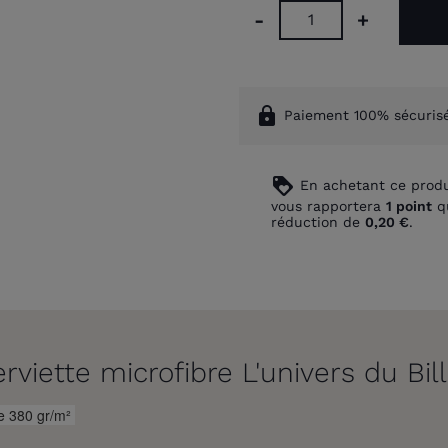
-
+
lock
Paiement 100% sécuris
loyalty
En achetant ce produ
vous rapportera
1
point
qu
réduction de
0,20 €
.
rviette microfibre L'univers du Bil
re 380 gr/m²