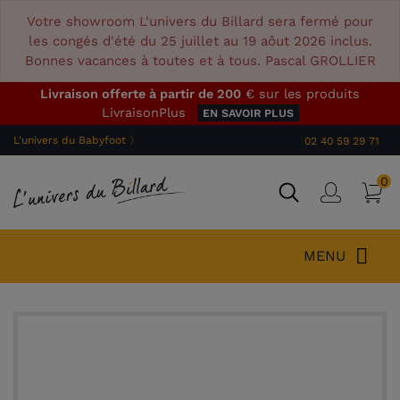
Votre showroom L'univers du Billard sera fermé pour
les congés d'été du 25 juillet au 19 aôut 2026 inclus.
Bonnes vacances à toutes et à tous. Pascal GROLLIER
Livraison offerte à partir de 200
€ sur les produits
LivraisonPlus
EN SAVOIR PLUS
L'univers du Babyfoot 〉
02 40 59 29 71
0
P
Connex
MENU