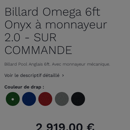
Billard Omega 6ft
Onyx à monnayeur
2.0 - SUR
COMMANDE
Billard Pool Anglais 6ft. Avec monnayeur mécanique.
Voir le descriptif détaillé
Couleur de drap :
Vert
Bleu
Rouge
Gris
Noir
olive
royal
2 919,00 €