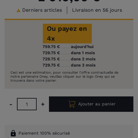
Derniers articles
Livraison en 56 jours

Ou payez en
4x
759.75 €
aujourd'hui
729.75 €
dans 1 mois
729.75 €
dans 2 mois
729.75 €
dans 3 mois
Ceci est une estimation, pour consulter l'offre contractuelle de
notre partenaire Oney, veuillez cliquer sur le logo Oney qui se
trouvera dans votre panier.
-
+
Ajouter au panier
lock
Paiement 100% sécurisé