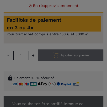
En réapprovisionnement

Facilités de paiement
en 3 ou 4x
Pour tout achat compris entre 100 € et 3000 €
-
+
Ajouter au panier
lock
Paiement 100% sécurisé
Vous souhaitez être notifié lorsque ce