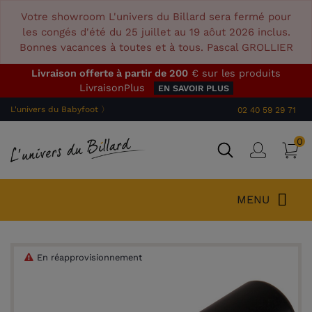
Votre showroom L'univers du Billard sera fermé pour
les congés d'été du 25 juillet au 19 aôut 2026 inclus.
Bonnes vacances à toutes et à tous. Pascal GROLLIER
Livraison offerte à partir de 200
€ sur les produits
LivraisonPlus
EN SAVOIR PLUS
L'univers du Babyfoot 〉
02 40 59 29 71
0
P
Connex
MENU
En réapprovisionnement