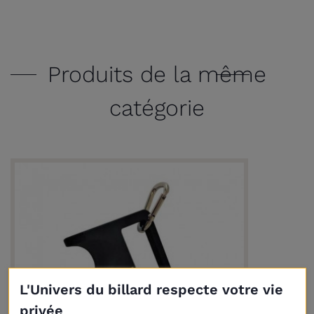
Produits de la même
catégorie
L'Univers du billard respecte votre vie
privée