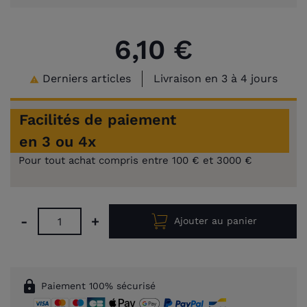
6,10 €
Derniers articles
Livraison en 3 à 4 jours

Facilités de paiement
en 3 ou 4x
Pour tout achat compris entre 100 € et 3000 €
-
+
Ajouter au panier
lock
Paiement 100% sécurisé