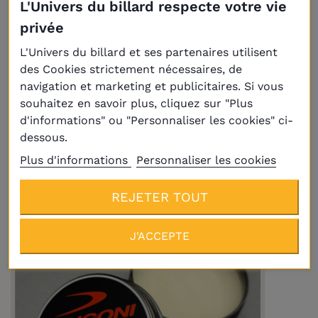
L'Univers du billard respecte votre vie
privée
Livraison
Plus
L'Univers du billard et ses partenaires utilisent
des Cookies strictement nécessaires, de
navigation et marketing et publicitaires. Si vous
Crème nettoyante pour queue Original
Billiard Protector 50ml
souhaitez en savoir plus, cliquez sur "Plus
6,10 €
d'informations" ou "Personnaliser les cookies" ci-
dessous.
Plus d'informations
Personnaliser les cookies
REJETER TOUT
En réapprovisionnement
J'ACCEPTE