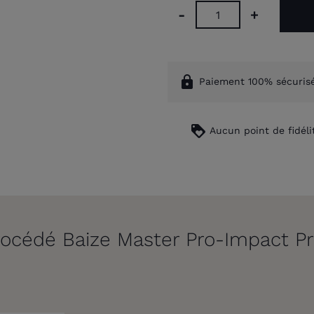
-
+
lock
Paiement 100% sécuris
loyalty
Aucun point de fidéli
rocédé Baize Master Pro-Impact P