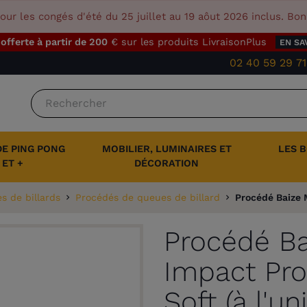
our les congés d'été du 25 juillet au 19 aôut 2026 inclus. Bo
 offerte à partir de 200
€ sur les produits LivraisonPlus
EN SA
02 40 59 29 71
DE PING PONG
MOBILIER, LUMINAIRES ET
LES 
ET +
DÉCORATION
 de billards
Procédés de queues de billard
Procédé Baize M
Procédé Ba
Impact Pr
Soft (à l'uni