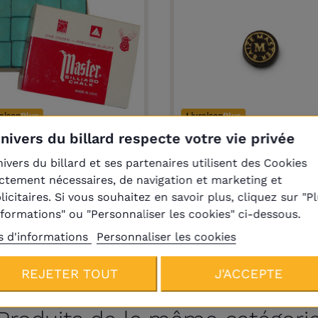
raison
Plus
Livraison
Plus
Univers du billard respecte votre vie privée
îte de 12 craies Master
Procédé Baize Master P
nivers du billard et ses partenaires utilisent des Cookies
verte
Impact Professional 1
ictement nécessaires, de navigation et marketing et
Medium (à l'unité)
9,20 €
licitaires. Si vous souhaitez en savoir plus, cliquez sur "P
8,90 €
nformations" ou "Personnaliser les cookies" ci-dessous.
s d'informations
Personnaliser les cookies
REJETER TOUT
J'ACCEPTE