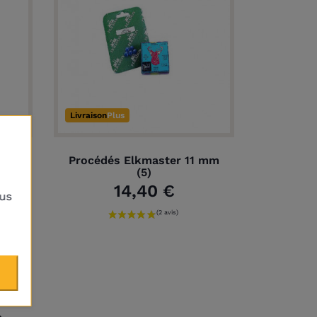
Livraison
Plus
ro-
Procédés Elkmaster 11 mm
0mm
(5)
14,40 €
lus