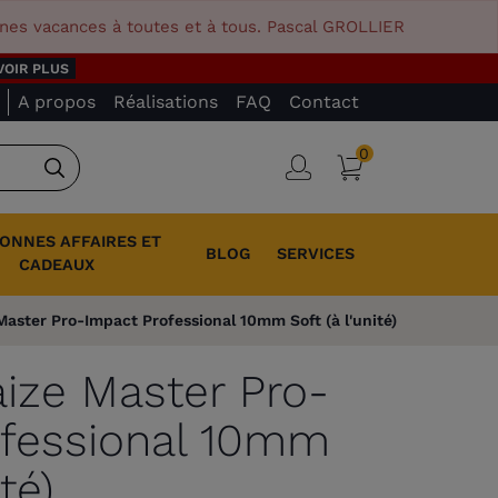
nnes vacances à toutes et à tous. Pascal GROLLIER
VOIR PLUS
A propos
Réalisations
FAQ
Contact
0
Panier
Connexion
Rechercher
BONNES AFFAIRES ET
BLOG
SERVICES
CADEAUX
aster Pro-Impact Professional 10mm Soft (à l'unité)
ize Master Pro-
ofessional 10mm
té)