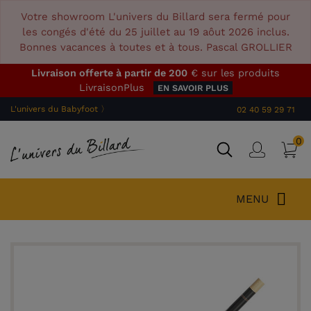
Votre showroom L'univers du Billard sera fermé pour
les congés d'été du 25 juillet au 19 aôut 2026 inclus.
Bonnes vacances à toutes et à tous. Pascal GROLLIER
Livraison offerte à partir de 200
€ sur les produits
LivraisonPlus
EN SAVOIR PLUS
L'univers du Babyfoot 〉
02 40 59 29 71
0
P
Connex
MENU