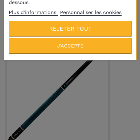
dessous.
Plus d'informations
Personnaliser les cookies
Queue de billard français Adam Nigata
259,00 €
A PARTIR DE
REJETER TOUT
J'ACCEPTE
En réapprovisionnement