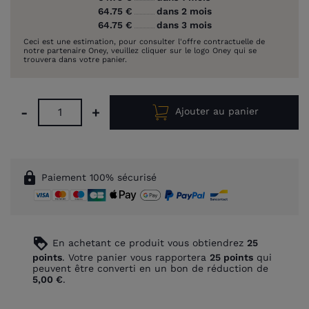
64.75 €
dans 2 mois
64.75 €
dans 3 mois
Ceci est une estimation, pour consulter l'offre contractuelle de
notre partenaire Oney, veuillez cliquer sur le logo Oney qui se
trouvera dans votre panier.
-
+
Ajouter au panier
lock
Paiement 100% sécurisé
loyalty
En achetant ce produit vous obtiendrez
25
points
. Votre panier vous rapportera
25
points
qui
peuvent être converti en un bon de réduction de
5,00 €
.