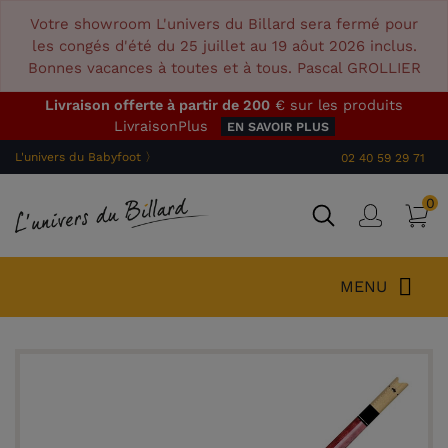
Votre showroom L'univers du Billard sera fermé pour
les congés d'été du 25 juillet au 19 aôut 2026 inclus.
Bonnes vacances à toutes et à tous. Pascal GROLLIER
Livraison offerte à partir de 200
€ sur les produits
LivraisonPlus
EN SAVOIR PLUS
L'univers du Babyfoot 〉
02 40 59 29 71
0
P
Connex
MENU