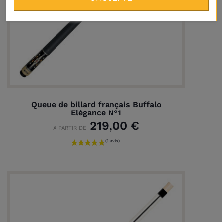
Queue de billard français Buffalo
Elégance N°1
219,00 €
A PARTIR DE