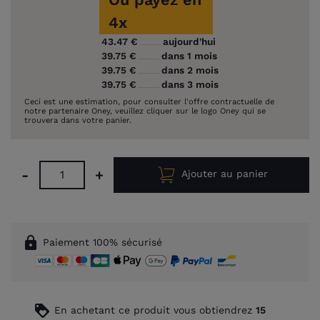
4x
43.47 €
aujourd'hui
39.75 €
dans 1 mois
39.75 €
dans 2 mois
39.75 €
dans 3 mois
Ceci est une estimation, pour consulter l'offre contractuelle de
notre partenaire Oney, veuillez cliquer sur le logo Oney qui se
trouvera dans votre panier.
-
+
Ajouter au panier
lock
Paiement 100% sécurisé
loyalty
En achetant ce produit vous obtiendrez
15