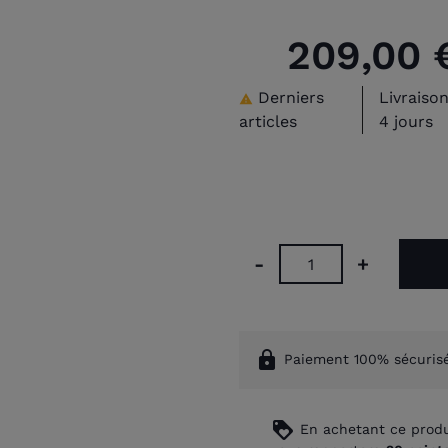
209,00 
Derniers
Livraison

articles
4 jours
-
+
lock
Paiement 100% sécuris
loyalty
En achetant ce produ