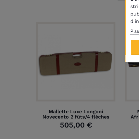
str
pub
d'i
Plu
Mallette Luxe Longoni
Novecento 2 fûts/4 flèches
Afr
505,00 €