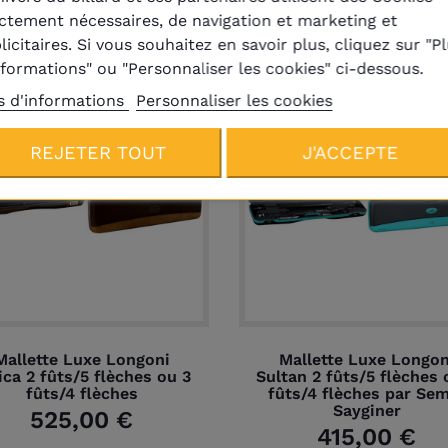
ictement nécessaires, de navigation et marketing et
licitaires. Si vous souhaitez en savoir plus, cliquez sur "P
nformations" ou "Personnaliser les cookies" ci-dessous.
s d'informations
Personnaliser les cookies
En réapprovisionnement
REJETER TOUT
J'ACCEPTE
Mallette Luxe Longoni
Mallette Luxe Longon
ica 2 fûts/5 flèches ou 3
Sultan 2 fûts/5 flèches 
fûts/4 flèches
fûts/4 flèches par Se
Sayginer
525,00 €
415,00 €