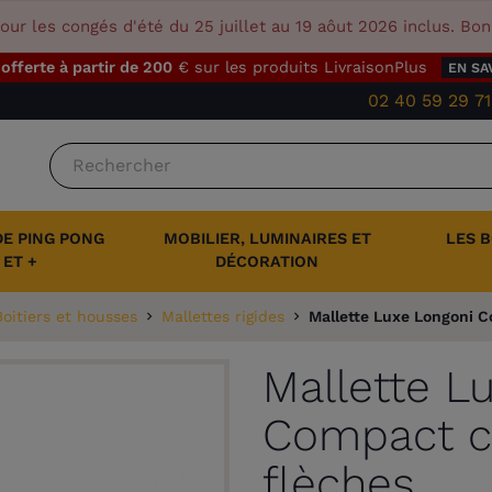
our les congés d'été du 25 juillet au 19 aôut 2026 inclus. Bo
 offerte à partir de 200
€ sur les produits LivraisonPlus
EN SA
02 40 59 29 71
DE PING PONG
MOBILIER, LUMINAIRES ET
LES 
ET +
DÉCORATION
Boitiers et housses
Mallettes rigides
Mallette Luxe Longoni Co
Mallette L
Compact col
flèches