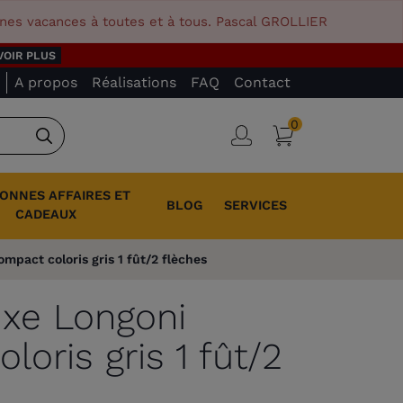
nnes vacances à toutes et à tous. Pascal GROLLIER
VOIR PLUS
A propos
Réalisations
FAQ
Contact
0
Panier
Connexion
Rechercher
BONNES AFFAIRES ET
BLOG
SERVICES
CADEAUX
mpact coloris gris 1 fût/2 flèches
uxe Longoni
oris gris 1 fût/2