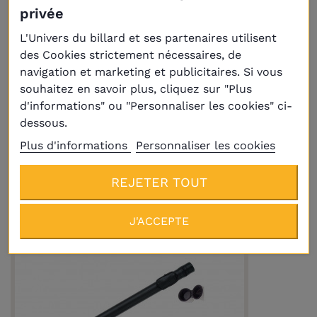
privée
L'Univers du billard et ses partenaires utilisent
des Cookies strictement nécessaires, de
navigation et marketing et publicitaires. Si vous
souhaitez en savoir plus, cliquez sur "Plus
Etui tube Laperti triangulaire noir 1 fût /
2 flèches
d'informations" ou "Personnaliser les cookies" ci-
39,00 €
dessous.
Plus d'informations
Personnaliser les cookies
REJETER TOUT
En réapprovisionnement
J'ACCEPTE