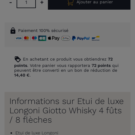
-
+
Ajouter au panier
lock
Paiement 100% sécurisé
loyalty
En achetant ce produit vous obtiendrez
72
points
. Votre panier vous rapportera
72
points
qui
peuvent être converti en un bon de réduction de
14,40 €
.
Informations sur Etui de luxe
Longoni Giotto Whisky 4 fûts
/ 8 flèches
Etui de luxe Longoni