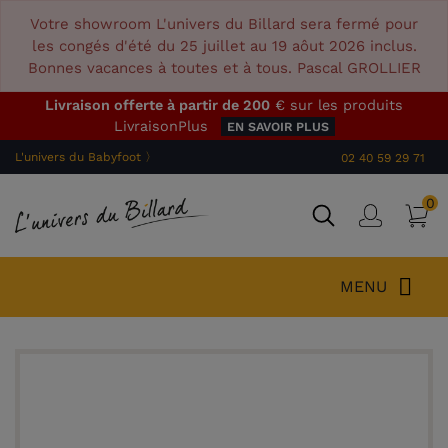
Votre showroom L'univers du Billard sera fermé pour
les congés d'été du 25 juillet au 19 aôut 2026 inclus.
Bonnes vacances à toutes et à tous. Pascal GROLLIER
Livraison offerte à partir de 200
€ sur les produits
LivraisonPlus
EN SAVOIR PLUS
L'univers du Babyfoot 〉
02 40 59 29 71
0
P
Connex
MENU