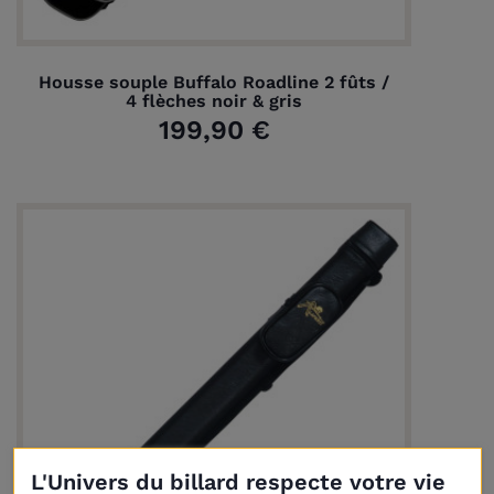
Housse souple Buffalo Roadline 2 fûts /
4 flèches noir & gris
199,90 €
L'Univers du billard respecte votre vie