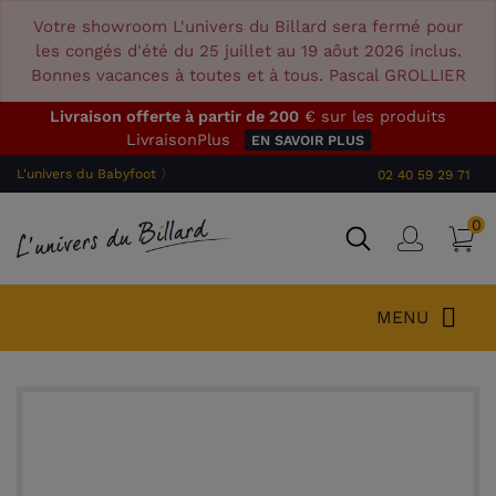
Votre showroom L'univers du Billard sera fermé pour
les congés d'été du 25 juillet au 19 aôut 2026 inclus.
Bonnes vacances à toutes et à tous. Pascal GROLLIER
Livraison offerte à partir de 200
€ sur les produits
LivraisonPlus
EN SAVOIR PLUS
L'univers du Babyfoot 〉
02 40 59 29 71
0
P
Connex
MENU