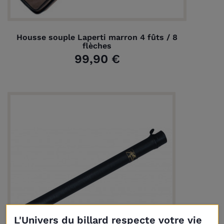
Housse souple Laperti marron 4 fûts / 8
flèches
99,90 €
L'Univers du billard respecte votre vie