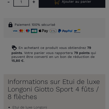
-
+
Ajouter au panier
lock
Paiement 100% sécurisé
loyalty
En achetant ce produit vous obtiendrez
79
points
. Votre panier vous rapportera
79
points
qui
peuvent être converti en un bon de réduction de
15,80 €
.
Informations sur Etui de luxe
Longoni Giotto Sport 4 fûts /
8 flèches
Etui de luxe Longoni