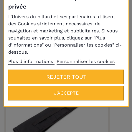
privée
Livraison
Plus
L'Univers du billard et ses partenaires utilisent
des Cookies strictement nécessaires, de
navigation et marketing et publicitaires. Si vous
Housse rigide pour queue 1/2 Laperti
29,00 €
souhaitez en savoir plus, cliquez sur "Plus
d'informations" ou "Personnaliser les cookies" ci-
dessous.
Plus d'informations
Personnaliser les cookies
REJETER TOUT
J'ACCEPTE