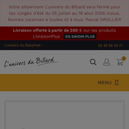
Votre showroom L'univers du Billard sera fermé pour
les congés d'été du 25 juillet au 19 aôut 2026 inclus.
Bonnes vacances à toutes et à tous. Pascal GROLLIER
Livraison offerte à partir de 200
€ sur les produits
LivraisonPlus
EN SAVOIR PLUS
L'univers du Babyfoot 〉
02 40 59 29 71
0
P
Connex
MENU