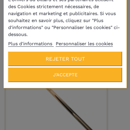
des Cookies strictement nécessaires, de
Queue de billard Baize Master Gold G91
navigation et marketing et publicitaires. Si vous
3/4 - 8,5mm pool et snooker
souhaitez en savoir plus, cliquez sur "Plus
229,00 €
d'informations" ou "Personnaliser les cookies" ci-
dessous.
Plus d'informations
Personnaliser les cookies
REJETER TOUT
J'ACCEPTE