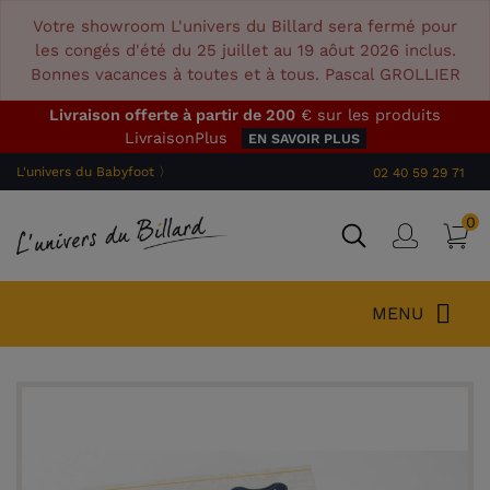
Votre showroom L'univers du Billard sera fermé pour
les congés d'été du 25 juillet au 19 aôut 2026 inclus.
Bonnes vacances à toutes et à tous. Pascal GROLLIER
Livraison offerte à partir de 200
€ sur les produits
LivraisonPlus
EN SAVOIR PLUS
L'univers du Babyfoot 〉
02 40 59 29 71
0
P
Connex
MENU