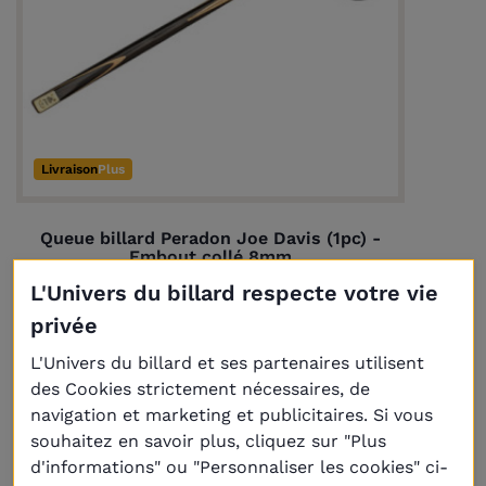
Livraison
Plus
Queue billard Peradon Joe Davis (1pc) -
Embout collé 8mm
361,00 €
L'Univers du billard respecte votre vie
privée
L'Univers du billard et ses partenaires utilisent
des Cookies strictement nécessaires, de
navigation et marketing et publicitaires. Si vous
souhaitez en savoir plus, cliquez sur "Plus
d'informations" ou "Personnaliser les cookies" ci-