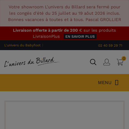
Votre showroom L'univers du Billard sera fermé pour
les congés d'été du 25 juillet au 19 aôut 2026 inclus.
Bonnes vacances à toutes et à tous. Pascal GROLLIER
Livraison offerte à partir de 200
€ sur les produits
LivraisonPlus
EN SAVOIR PLUS
L'univers du Babyfoot 〉
02 40 59 29 71
0
P
Connex
MENU