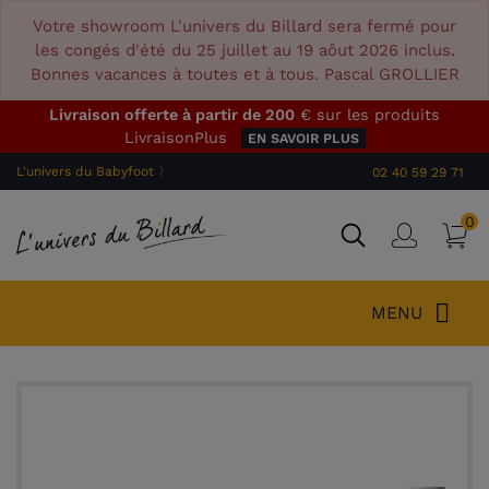
Votre showroom L'univers du Billard sera fermé pour
les congés d'été du 25 juillet au 19 aôut 2026 inclus.
Bonnes vacances à toutes et à tous. Pascal GROLLIER
Livraison offerte à partir de 200
€ sur les produits
LivraisonPlus
EN SAVOIR PLUS
L'univers du Babyfoot 〉
02 40 59 29 71
0
P
Connex
MENU