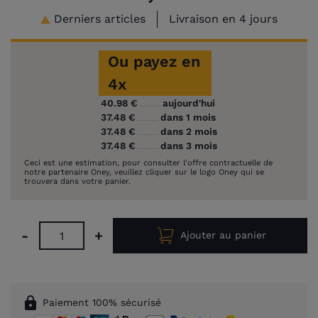
Derniers articles
Livraison en 4 jours

Ou payez en
4x
40.98 €
aujourd'hui
37.48 €
dans 1 mois
37.48 €
dans 2 mois
37.48 €
dans 3 mois
Ceci est une estimation, pour consulter l'offre contractuelle de
notre partenaire Oney, veuillez cliquer sur le logo Oney qui se
trouvera dans votre panier.
-
+
Ajouter au panier
lock
Paiement 100% sécurisé