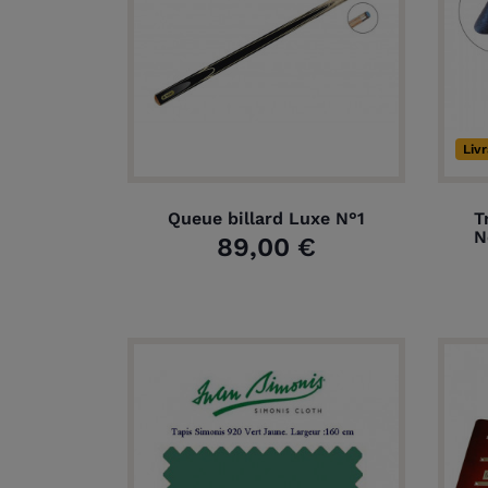
Liv
Queue billard Luxe N°1
T
N
89,00 €