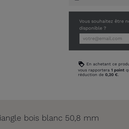
Vous souhaitez être no
disponible ?
loyalty
En achetant ce produ
vous rapportera
1
point
qu
réduction de
0,20 €
.
riangle bois blanc 50,8 mm