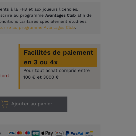
ents à la FFB et aux joueurs licenciés,
inscrire au programme
Avantages Club
afin de
onditions tarifaires spécialement étudiées
nscrire au programme Avantages Club
.
Facilités de paiement
en 3 ou 4x
Pour tout achat compris entre
ment
100 € et 3000 €
Ajouter au panier
é