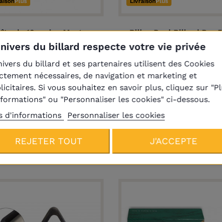
raison
Plus
Livraison
Plus
îte de 12 craies Master
Billes Pool Billard Pro 
noir
mm
Univers du billard respecte votre vie privée
9,40 €
39,00 €
nivers du billard et ses partenaires utilisent des Cookies
ictement nécessaires, de navigation et marketing et
licitaires. Si vous souhaitez en savoir plus, cliquez sur "P
nformations" ou "Personnaliser les cookies" ci-dessous.
s d'informations
Personnaliser les cookies
Produits de la même catégori
REJETER TOUT
J'ACCEPTE