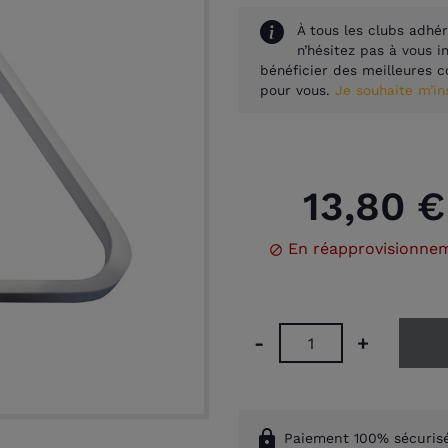
À tous les clubs adhér
n’hésitez pas à vous 
bénéficier des meilleures c
pour vous.
Je souhaite m’i
13,80 €
En réapprovisionne

-
+
lock
Paiement 100% sécuris