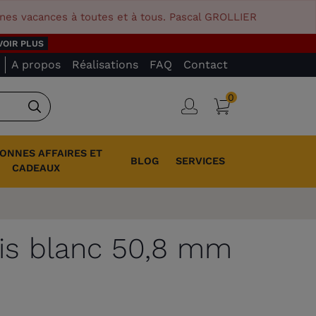
nnes vacances à toutes et à tous. Pascal GROLLIER
VOIR PLUS
A propos
Réalisations
FAQ
Contact
0
Panier
Connexion
Rechercher
BONNES AFFAIRES ET
BLOG
SERVICES
CADEAUX
ois blanc 50,8 mm