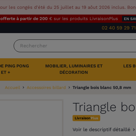
our les congés d'été du 25 juillet au 19 aôut 2026 inclus. Bo
 offerte à partir de 200
€ sur les produits LivraisonPlus
EN SA
02 40 59 29 71
DE PING PONG
MOBILIER, LUMINAIRES ET
LES 
ET +
DÉCORATION
Accueil
Accessoires billard
Triangle bois blanc 50,8 mm
Triangle b
Livraison
Plus
Voir le descriptif détaillé