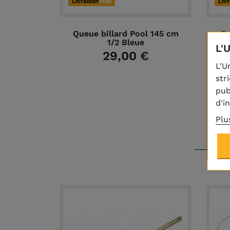
Livraison
Plus
Liv
Queue billard Pool 145 cm
Bo
1/2 Bleue
L'
29,00 €
L'U
str
pub
d'i
Plu