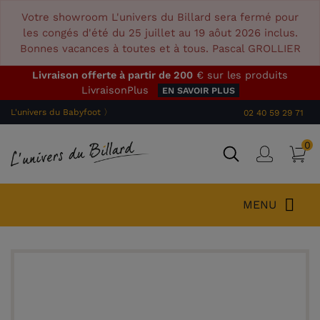
Votre showroom L'univers du Billard sera fermé pour
les congés d'été du 25 juillet au 19 aôut 2026 inclus.
Bonnes vacances à toutes et à tous. Pascal GROLLIER
Livraison offerte à partir de 200
€ sur les produits
LivraisonPlus
EN SAVOIR PLUS
L'univers du Babyfoot 〉
02 40 59 29 71
0
P
Connex
MENU