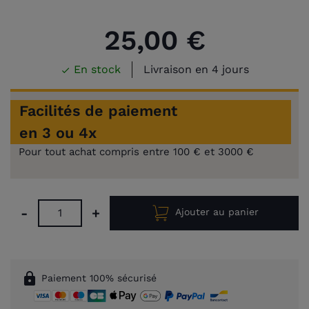
25,00 €
En stock
Livraison en 4 jours

Facilités de paiement
en 3 ou 4x
Pour tout achat compris entre 100 € et 3000 €
-
+
Ajouter au panier
lock
Paiement 100% sécurisé