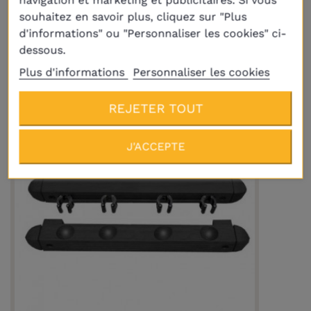
navigation et marketing et publicitaires. Si vous
souhaitez en savoir plus, cliquez sur "Plus
Porte-queues billard mural 10 Queues
Chêne clair
d'informations" ou "Personnaliser les cookies" ci-
(1 avis)
136,00 €
dessous.
Plus d'informations
Personnaliser les cookies
REJETER TOUT
J'ACCEPTE