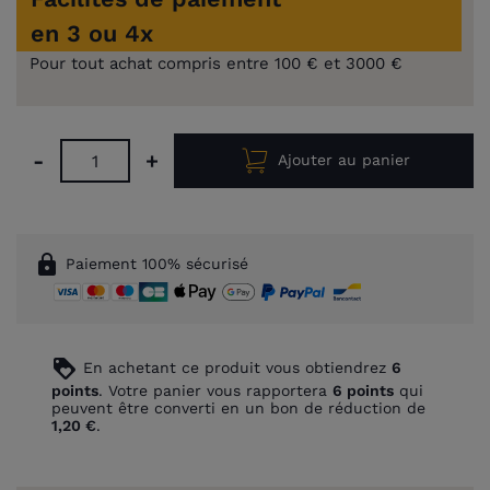
en 3 ou 4x
Pour tout achat compris entre 100 € et 3000 €
-
+
Ajouter au panier
lock
Paiement 100% sécurisé
loyalty
En achetant ce produit vous obtiendrez
6
points
. Votre panier vous rapportera
6
points
qui
peuvent être converti en un bon de réduction de
1,20 €
.