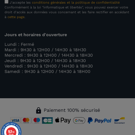
J'accepte les
conditions générales et la politique de confidentialité
Conformément à la loi "informatique et libertés", vous pouvez exercer votre
droit d'accès aux données vous concernant et les faire rectifier en accédant
à
cette page
.
Jours et horaires d'ouverture
Lundi : Fermé
Mardi : 9H30 à 12H00 / 14H30 à 18H30
Mercredi : 9H30 à 12H00 / 14H30 à 18H30
Jeudi : 9H30 à 12H00 / 14H30 à 18H30
Vendredi : 9H30 à 12H00 / 14H30 à 18H30
Samedi : 9H30 à 12H00 / 14H30 à 18H00
lock
Paiement 100% sécurisé
9.2
/10
544 avis