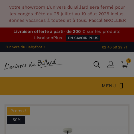
Votre showroom L'univers du Billard sera fermé pour
les congés d'été du 25 juillet au 19 aôut 2026 inclus.
Bonnes vacances à toutes et à tous. Pascal GROLLIER
Livraison offerte à partir de 200
€ sur les produits
LivraisonPlus
EN SAVOIR PLUS
L'univers du Babyfoot 〉
02 40 59 29 71
0
P
Connex
MENU
Promo !
-50%