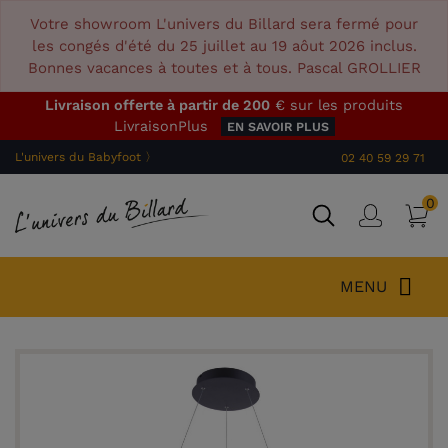
Votre showroom L'univers du Billard sera fermé pour
les congés d'été du 25 juillet au 19 aôut 2026 inclus.
Bonnes vacances à toutes et à tous. Pascal GROLLIER
Livraison offerte à partir de 200
€ sur les produits
LivraisonPlus
EN SAVOIR PLUS
L'univers du Babyfoot 〉
02 40 59 29 71
0
P
Connex
MENU