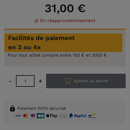
31,00 €
En réapprovisionnement

Facilités de paiement
en 3 ou 4x
Pour tout achat compris entre 100 € et 3000 €
-
+
Ajouter au panier
lock
Paiement 100% sécurisé