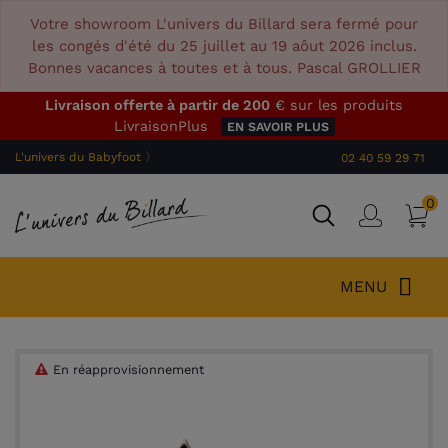
Votre showroom L'univers du Billard sera fermé pour
les congés d'été du 25 juillet au 19 aôut 2026 inclus.
Bonnes vacances à toutes et à tous. Pascal GROLLIER
Livraison offerte à partir de 200
€ sur les produits
LivraisonPlus
EN SAVOIR PLUS
L'univers du Babyfoot 〉
02 40 59 29 71
0
P
Connex
MENU
En réapprovisionnement